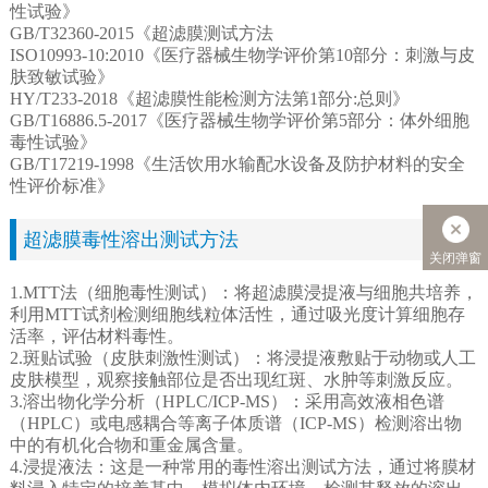
性试验》
GB/T32360-2015《超滤膜测试方法
ISO10993-10:2010《医疗器械生物学评价第10部分：刺激与皮
肤致敏试验》
HY/T233-2018《超滤膜性能检测方法第1部分:总则》
GB/T16886.5-2017《医疗器械生物学评价第5部分：体外细胞
毒性试验》
GB/T17219-1998《生活饮用水输配水设备及防护材料的安全
性评价标准》
超滤膜毒性溶出测试方法
关闭弹窗
1.MTT法（细胞毒性测试）：将超滤膜浸提液与细胞共培养，
利用MTT试剂检测细胞线粒体活性，通过吸光度计算细胞存
活率，评估材料毒性。
2.斑贴试验（皮肤刺激性测试）：将浸提液敷贴于动物或人工
皮肤模型，观察接触部位是否出现红斑、水肿等刺激反应。
3.溶出物化学分析（HPLC/ICP-MS）：采用高效液相色谱
（HPLC）或电感耦合等离子体质谱（ICP-MS）检测溶出物
中的有机化合物和重金属含量。
4.浸提液法：这是一种常用的毒性溶出测试方法，通过将膜材