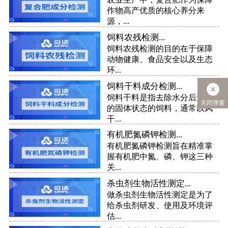
作物高产优质的核心养分来
源，...
饲料农残检测...
饲料农残检测的目的在于保障
动物健康、食品安全以及生态
环...
饲料干料成分检测...
饲料干料是指去除水分后形成
关闭弹窗
的固体状态的饲料，通常以风
干...
有机肥氮磷钾检测...
有机肥氮磷钾检测旨在精准掌
握有机肥中氮、磷、钾这三种
关...
杀虫剂生物活性测定...
做杀虫剂生物活性测定是为了
给杀虫剂研发、使用及环境评
估...